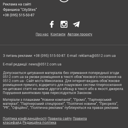
Реклама на сайті
Франшиза "CitySites"
+38 (095) 515-50-87
Про нас
Контакти
Автори проєкту
З питань реклами: +38 (095) 515-50-87. E-mail:
reklama@0512.com.ua
E-mail редакції:
news@0512.com.ua
Допускається цитування матеріалів без отримання попередньої згоди
0512.com.ua за умови розміщення в тексті обов'язкового посилання на
0512.com.ua - Сайт міста Миколаєва. Для інтернет-видань обов'язкове
розміщення прямого, відкритого для пошукових систем гіперпосилання
на цитовані статті не нижче другого абзацу в тексті або в якості джерела.
Порушення виняткових прав переслідується Законом.
Матеріали з плашками "Новини компаній", "Промо", "Партнерський
матеріал", "Партнерський спецпроєкт", "Політичні новини", "Пресреліз",
"PR", "Офіційно", "Політична реклама" публікуються на правах реклами.
Політика конфіденційності
Правила сайту
Правила
класифайд
Редакційна політика